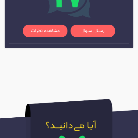
ارســال ســوال
مشاهده نظرات