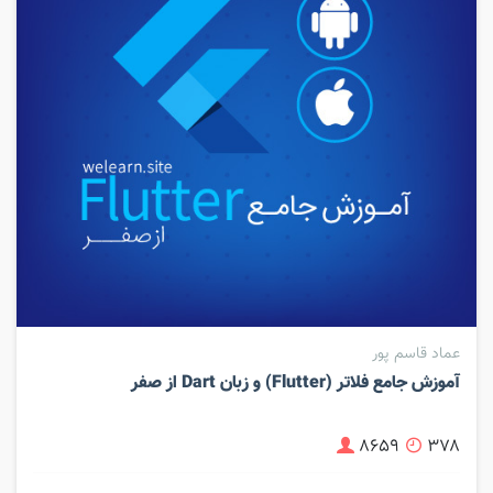
عماد قاسم پور
آموزش جامع فلاتر (Flutter) و زبان Dart از صفر
۸۶۵۹
۳۷۸