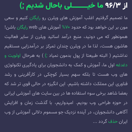
از ۹۶/۳
ما خیـــــــــــــلی باحال شدیم ;)
ما تصمیم گرفتیم اغلب آموزش های ویلرن رو
رایگان
کنیم و سعی
مون بر این خواهد بود که حدود
۷۰%
آموزش های web
رایگان
باشن!
همونطور که می دونید، منبع درآمد اساتید ویلرن از سایر فعالیت
هاشون هست، لذا ما در ویلرن چندان تمرکز بر درآمدزایی مستقیم
نداشتیم ( البته طبیعتا از پول بدمون نمیاد
;)
) به هرحال
اولویت و
دغدغه
اول ما، آموزش و کمک به دانشجویان برای یادگیری تکنولوژی
های وب هست تا بلکه سهم بسیار کوچکی در کارآفرینی و رشد
فناوری این مملکت داشته باشیم. این انگیزه در حالی قوی تر شد که
بعضا شاهد برخی سوء استفاده ها در بین سایت های آموزشی ایرانی
در حوزه طراحی وب بودیم. امیدواریم، با گذشت زمان و افزایش
آگاهی دانشجویان، در آینده نزدیک جو مسموم دلالی آموزشی از وب
ایران
حذف
گردد ...