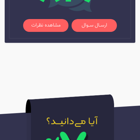
ارســال ســوال
مشاهده نظرات