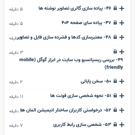
46- پیاده سازی گالری تصاویر نوشته ها
5
دقیقه
47- پیاده سای صفحه ۴۰۴
5
دقیقه
48- معتبرسازی کدها و فشرده سازی فایل و تصاویر
2
دقیقه
3
دقیقه
49- بررسی ریسپانسیو وب سایت در ابزار گوگل (mobile
friendly)
50- سخن پایانی
2
دقیقه
51- نحوه شخصی سازی فونت ها
11
دقیقه
52- درخواستی کاربران ساختار انیمیشن المان ها
6
دقیقه
53- شخصی سازی رابط کاربری
7
دقیقه