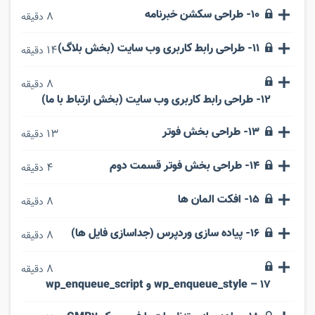
10- طراحی سکشن خبرنامه
8
دقیقه
11- طراحی رابط کاربری وب سایت (بخش بلاگ)
14
دقیقه
8
دقیقه
12- طراحی رابط کاربری وب سایت (بخش ارتباط با ما)
13- طراحی بخش فوتر
13
دقیقه
14- طراحی بخش فوتر قسمت دوم
4
دقیقه
15- افکت المان ها
8
دقیقه
16- پیاده سازی وردپرس (جداسازی فایل ها)
8
دقیقه
8
دقیقه
17 – wp_enqueue_style و wp_enqueue_script