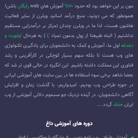
مون بر این خواهد بود که حدود
۷۰%
آموزش های web
رایگان
باشن!
همونطور که می دونید، منبع درآمد اساتید ویلرن از سایر فعالیت
هاشون هست، لذا ما در ویلرن چندان تمرکز بر درآمدزایی مستقیم
نداشتیم ( البته طبیعتا از پول بدمون نمیاد
;)
) به هرحال
اولویت و
دغدغه
اول ما، آموزش و کمک به دانشجویان برای یادگیری تکنولوژی
های وب هست تا بلکه سهم بسیار کوچکی در کارآفرینی و رشد
فناوری این مملکت داشته باشیم. این انگیزه در حالی قوی تر شد که
بعضا شاهد برخی سوء استفاده ها در بین سایت های آموزشی ایرانی
در حوزه طراحی وب بودیم. امیدواریم، با گذشت زمان و افزایش
آگاهی دانشجویان، در آینده نزدیک جو مسموم دلالی آموزشی از وب
ایران
حذف
گردد ...
دوره های آموزشی داغ
آموزش طراحی و برنامه نویسی فروشگاه با ووکامرس | فوق