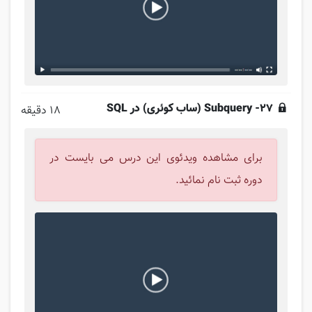
27- Subquery (ساب کوئری) در SQL
18 دقیقه
برای مشاهده ویدئوی این درس می بایست در
دوره ثبت نام نمائید.