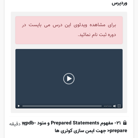
وردپرس
برای مشاهده ویدئوی این درس می بایست در
دوره ثبت نام نمائید.
21- مفهوم Prepared Statements و متود wpdb-
15 دقیقه
>prepare جهت ایمن سازی کوئری ها