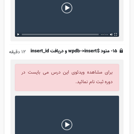
15- متود $wpdb->insert و دریافت insert_id
12 دقیقه
برای مشاهده ویدئوی این درس می بایست در
دوره ثبت نام نمائید.