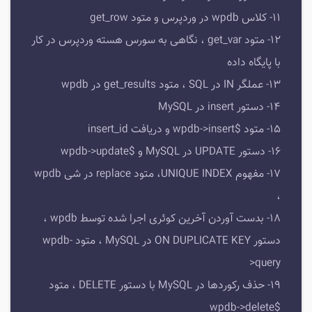
11- کلاس wpdb در وردپرس و متود get_row
12- متود get_var ، نگاهی به سورس هسته وردپرس در کار
با پایگاه داده
13- عملگر IN در SQL ، متود get_results در wpdb
14- دستور insert در MySQL
15- متود $wpdb->insert و دریافت insert_id
16- دستور UPDATE در MySQL و $wpdb->update
17- مفهوم UNIQUE INDEX، متود replace در شی wpdb
،
18- بدست آوردن آخرین کوئری اجرا شده توسط wpdb ،
دستور ON DUPLICATE KEY در MySQL ، متود wpdb-
>query
19- حذف رکوردها در MySQL با دستور DELETE ، متود
$wpdb->delete