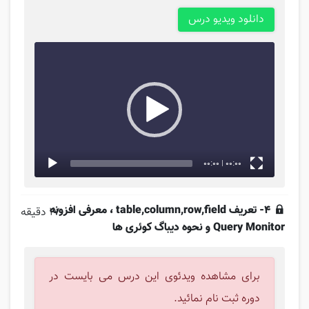
Video
دانلود ویدیو درس
Player
00:00
|
00:00
4- تعریف table,column,row,field ، معرفی افزونه
17 دقیقه
Query Monitor و نحوه دیباگ کوئری ها
برای مشاهده ویدئوی این درس می بایست در
دوره ثبت نام نمائید.