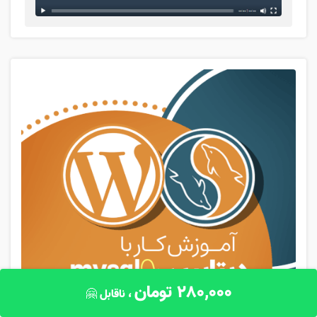
280,000
تومان
، ناقابل 🤗