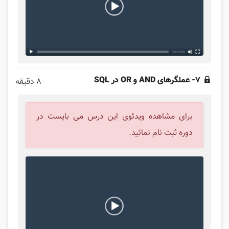
7- عملگرهای AND و OR در SQL
8 دقیقه
برای مشاهده ویدئوی این درس می بایست در
دوره ثبت نام نمائید.