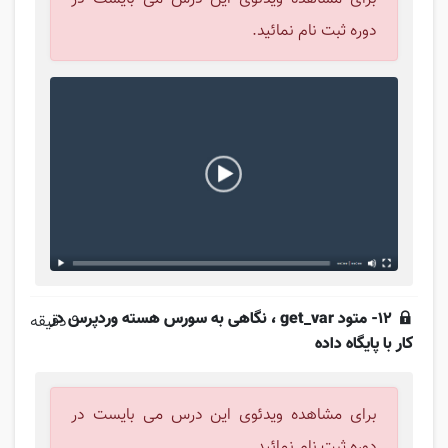
دوره ثبت نام نمائید.
12- متود get_var ، نگاهی به سورس هسته وردپرس در
9 دقیقه
کار با پایگاه داده
برای مشاهده ویدئوی این درس می بایست در
دوره ثبت نام نمائید.