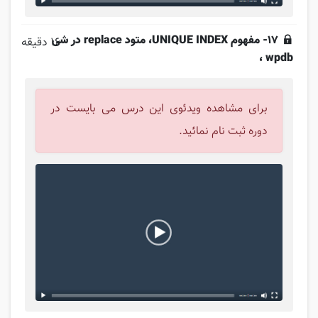
17- مفهوم UNIQUE INDEX، متود replace در شی
16 دقیقه
wpdb ،
برای مشاهده ویدئوی این درس می بایست در
دوره ثبت نام نمائید.