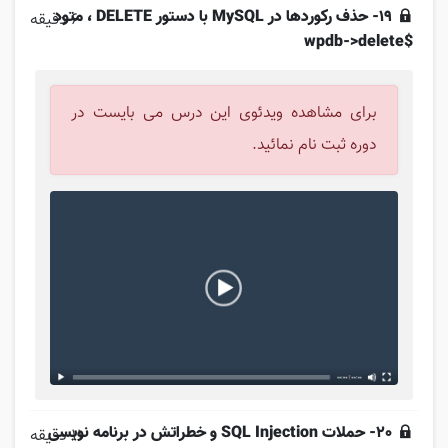
19- حذف رکوردها در MySQL با دستور DELETE ، متود
6 دقیقه
$wpdb->delete
برای مشاهده ویدئوی این درس می بایست در
دوره ثبت نام نمائید.
20- حملات SQL Injection و خطراتش در برنامه نویسی
11 دقیقه