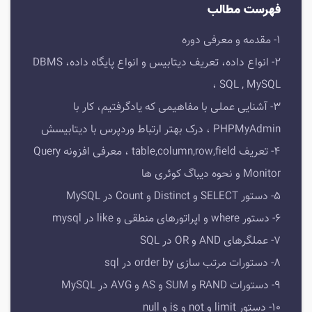
فهرست مطالب
1- مقدمه و معرفی دوره
2- انواع داده، تعریف دیتابیس و انواع پایگاه داده، DBMS
، SQL , MySQL
3- آشنایی عملی با مفاهیمی که یادگرفتیم، کار با
PHPMyAdmin ، درک بهتر ارتباط وردپرس با دیتابیسش
4- تعریف table,column,row,field ، معرفی افزونه Query
Monitor و نحوه دیباگ کوئری ها
5- دستور SELECT و Distinct و Count در MySQL
6- دستور where و اپراتورهای منطقی و like در mysql
7- عملگرهای AND و OR در SQL
8- دستورات مرتب سازی order by در sql
9- دستورات RAND و SUM و AS و AVG در MySQL
10- دستور limit و not و is و null