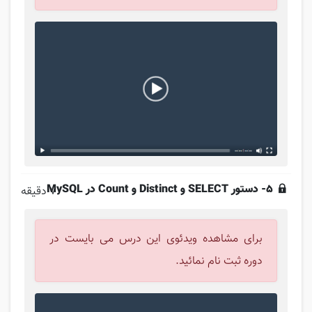
5- دستور SELECT و Distinct و Count در MySQL
7 دقیقه
برای مشاهده ویدئوی این درس می بایست در
دوره ثبت نام نمائید.