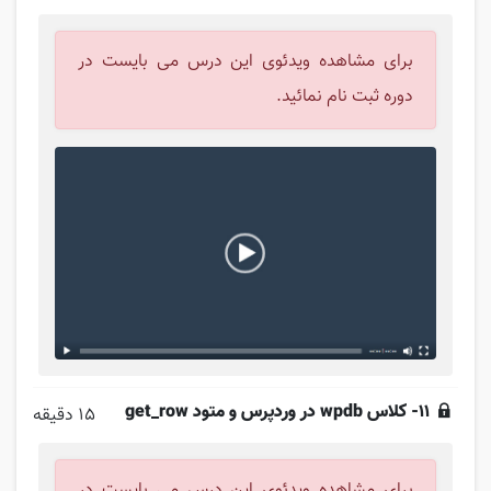
برای مشاهده ویدئوی این درس می بایست در
دوره ثبت نام نمائید.
11- کلاس wpdb در وردپرس و متود get_row
15 دقیقه
برای مشاهده ویدئوی این درس می بایست در