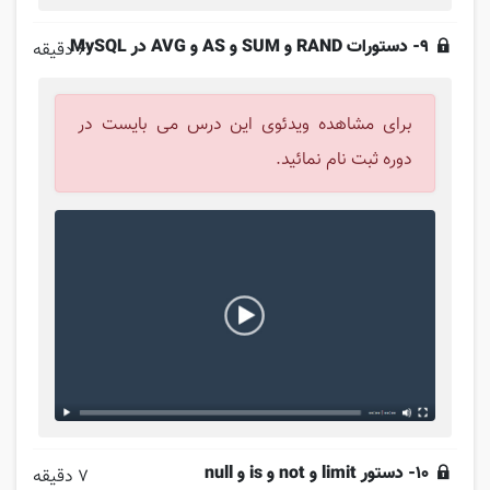
9- دستورات RAND و SUM و AS و AVG در MySQL
6 دقیقه
برای مشاهده ویدئوی این درس می بایست در
دوره ثبت نام نمائید.
10- دستور limit و not و is و null
7 دقیقه