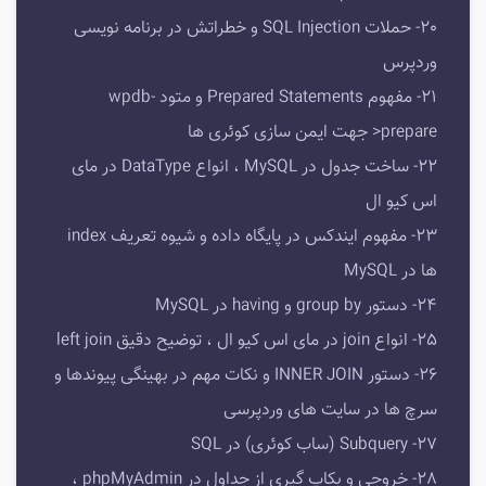
20- حملات SQL Injection و خطراتش در برنامه نویسی
وردپرس
21- مفهوم Prepared Statements و متود wpdb-
>prepare جهت ایمن سازی کوئری ها
22- ساخت جدول در MySQL ، انواع DataType در مای
اس کیو ال
23- مفهوم ایندکس در پایگاه داده و شیوه تعریف index
ها در MySQL
24- دستور group by و having در MySQL
25- انواع join در مای اس کیو ال ، توضیح دقیق left join
26- دستور INNER JOIN و نکات مهم در بهینگی پیوندها و
سرچ ها در سایت های وردپرسی
27- Subquery (ساب کوئری) در SQL
28- خروجی و بکاپ گیری از جداول در phpMyAdmin ،