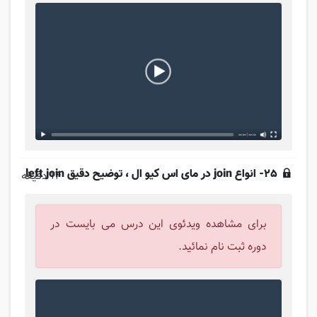
25- انواع join در مای اس کیو ال ، توضیح دقیق left join
14 دقیقه
برای مشاهده ویدئوی این درس می بایست در
دوره ثبت نام نمائید.