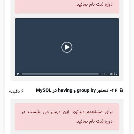
دوره ثبت نام نمائید.
24- دستور group by و having در MySQL
6 دقیقه
برای مشاهده ویدئوی این درس می بایست در
دوره ثبت نام نمائید.