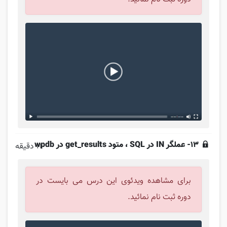
13- عملگر IN در SQL ، متود get_results در wpdb
11 دقیقه
برای مشاهده ویدئوی این درس می بایست در
دوره ثبت نام نمائید.