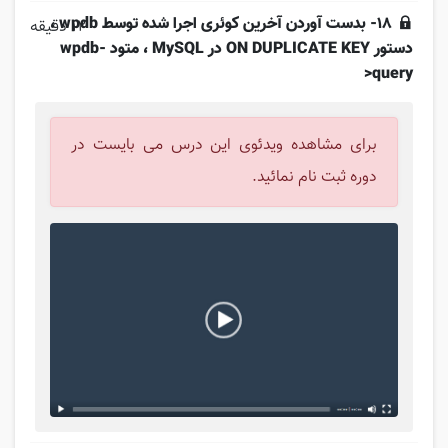
18- بدست آوردن آخرین کوئری اجرا شده توسط wpdb ،
12 دقیقه
دستور ON DUPLICATE KEY در MySQL ، متود wpdb-
>query
برای مشاهده ویدئوی این درس می بایست در
دوره ثبت نام نمائید.