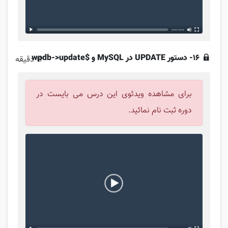
16- دستور UPDATE در MySQL و $wpdb->update
12 دقیقه
برای مشاهده ویدئوی این درس می بایست در
دوره ثبت نام نمائید.